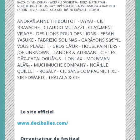
GAZO - CHIVE - JOSMAN - WORAKLS ORCHESTRA - DISIZ - MATMATAH -
MORCHEEBA - LUTHER - Lâ€™IMPÃ‰RATRICE - MASS HYSTERIA - CHARLOTTE
CARDIN - KEZIAH JONES - GEORGIO - IRÃˆNE DRÃ‰SEL - LESRAM -
ANDRÃ‰ANNE THIBOUTOT - !AYYA! - CIE
BRAVACHE - CLAUDIO MUTAZZI - CLÃ‰MENT
VISAGE - DES LIONS POUR DES LIONS - EESAH
YASUKE - FABRIZIO SOLINAS - GARÃ‡ONS Sâ€™IL
VOUS PLAÃŽT ! - GROS CÅ’UR - HOUSEPAINTERS -
JOE UNKNOWN - LANDER & ADRIAAN - CIE LES
DÃ‰CATALOGUÃ‰S - LONLAX - MOUVMAN
ALÃ‰ - MUCHMUCHE COMPANY - NOÃ‹LLE
QUILLET - ROSALY - CIE SANS COMPAGNIE FIXE -
SIR EDWARD - TRALALA & CIE
Le site officiel
www.decibulles.com/
Organisateur du festival