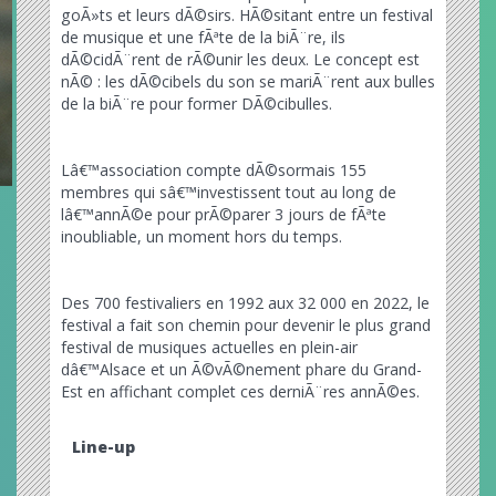
goÃ»ts et leurs dÃ©sirs. HÃ©sitant entre un festival
de musique et une fÃªte de la biÃ¨re, ils
dÃ©cidÃ¨rent de rÃ©unir les deux. Le concept est
nÃ© : les dÃ©cibels du son se mariÃ¨rent aux bulles
de la biÃ¨re pour former DÃ©cibulles.
Lâ€™association compte dÃ©sormais 155
membres qui sâ€™investissent tout au long de
lâ€™annÃ©e pour prÃ©parer 3 jours de fÃªte
inoubliable, un moment hors du temps.
Des 700 festivaliers en 1992 aux 32 000 en 2022, le
festival a fait son chemin pour devenir le plus grand
festival de musiques actuelles en plein-air
dâ€™Alsace et un Ã©vÃ©nement phare du Grand-
Est en affichant complet ces derniÃ¨res annÃ©es.
Line-up