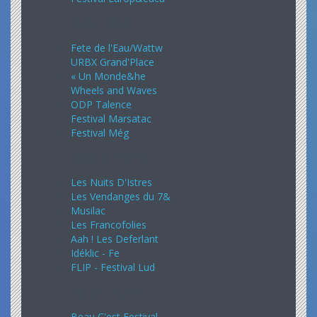
Juin 2024
Fete de l'Eau/Wattw
URBX Grand'Place
« Un Monde&he
Wheels and Waves
ODP Talence
Festival Marsatac
Festival Még
Juillet 2024
Les Nuits D'Istres
Les Vendanges du 7&
Musilac
Les Francofolies
Aah ! Les Deferlant
Idéklic - Fe
FLIP - Festival Lud
Août 2024
Beau C'est Festival