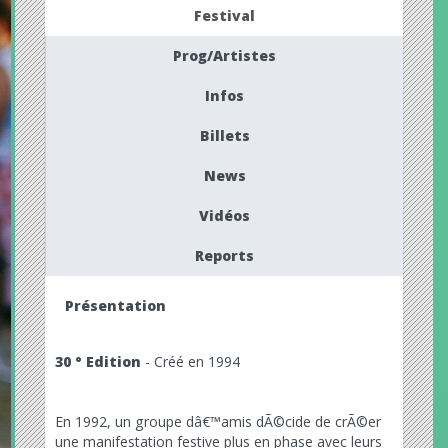
Festival
Prog/Artistes
Infos
Billets
News
Vidéos
Reports
Présentation
30 ° Edition
- Créé en 1994
En 1992, un groupe dâ€™amis dÃ©cide de crÃ©er
une manifestation festive plus en phase avec leurs