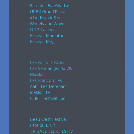
Fete de l'Eau/Wattw
URBX Grand'Place
« Un Monde&he
Wheels and Waves
ODP Talence
Festival Marsatac
Festival Még
Juillet 2024
Les Nuits D'Istres
Les Vendanges du 7&
Musilac
Les Francofolies
Aah ! Les Deferlant
Idéklic - Fe
FLIP - Festival Lud
Août 2024
Beau C'est Festival
Fête du Bruit
TRIBALE ELEK FESTIV