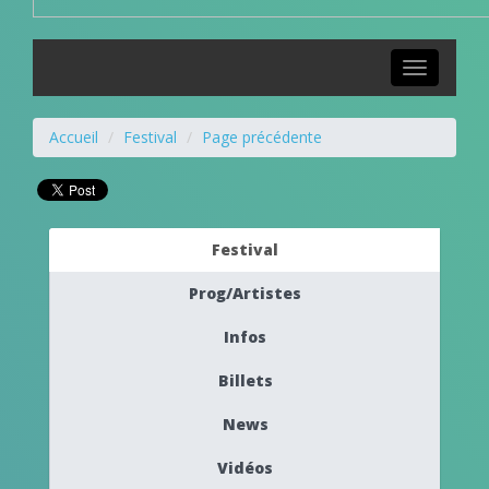
Toggle
navigation
Accueil
Festival
Page précédente
Festival
Prog/Artistes
Infos
Billets
News
Vidéos