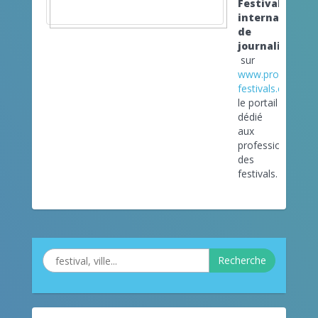
Festival
international
de
journalisme
sur
www.pro-
festivals.com
le portail
dédié
aux
professionnels
des
festivals.
Recherche