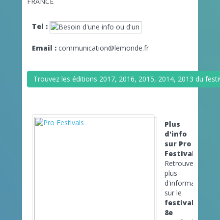
FRANCE
Tel :
Email :
communication@lemonde.fr
Trouvez les éditions 2017, 2016, 2015, 2014, 2013 du festiv
Plus
d'info
sur Pro
Festivals
Retrouvez
plus
d'informations
sur le
festival
8e