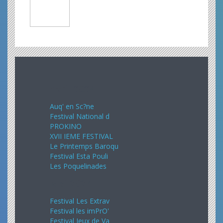
Avril 2024
Auq' en Sc?ne
Festival National d
PROKINO
XVII IEME FESTIVAL
Le Printemps Baroqu
Festival Esta Pouli
Les Poquelinades
Mai 2024
Festival Les Extrav
Festival les imPrO'
Festival Jeux de Va