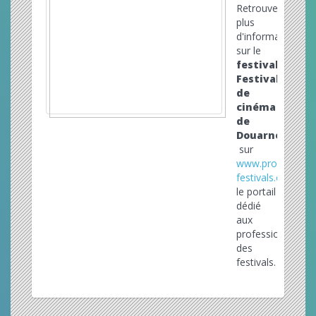
Retrouvez
plus
d'informations
sur le
festival
Festival
de
cinéma
de
Douarnenez
sur
www.pro-
festivals.com
le portail
dédié
aux
professionnels
des
festivals.