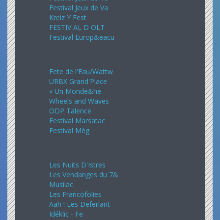
Festival Jeux de Va
Kreiz Y Fest
FESTIV AL D OLT
Festival Europ&eacu
Juin 2024
Fete de l'Eau/Wattw
URBX Grand'Place
« Un Monde&he
Wheels and Waves
ODP Talence
Festival Marsatac
Festival Még
Juillet 2024
Les Nuits D'Istres
Les Vendanges du 7&
Musilac
Les Francofolies
Aah ! Les Deferlant
Idéklic - Fe