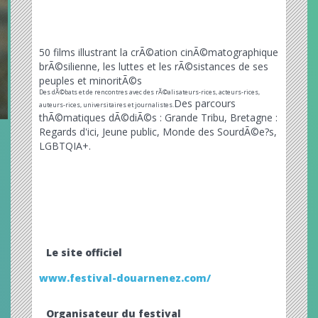
50 films illustrant la crÃ©ation cinÃ©matographique
brÃ©silienne, les luttes et les rÃ©sistances de ses
peuples et minoritÃ©s
Des dÃ©bats et de rencontres avec des rÃ©alisateurs-rices, acteurs-rices,
Des parcours
auteurs-rices, universitaires et journalistes.
thÃ©matiques dÃ©diÃ©s : Grande Tribu, Bretagne :
Regards d'ici, Jeune public, Monde des SourdÃ©e?s,
LGBTQIA+.
Le site officiel
www.festival-douarnenez.com/
Organisateur du festival