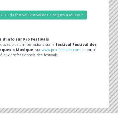
 2013 du festival Festival des Kiosques a Musique
s d'info sur Pro Festivals
rouvez plus d'informations sur le
festival Festival des
sques a Musique
sur
www.pro-festivals.com
le portail
é aux professionnels des festivals.