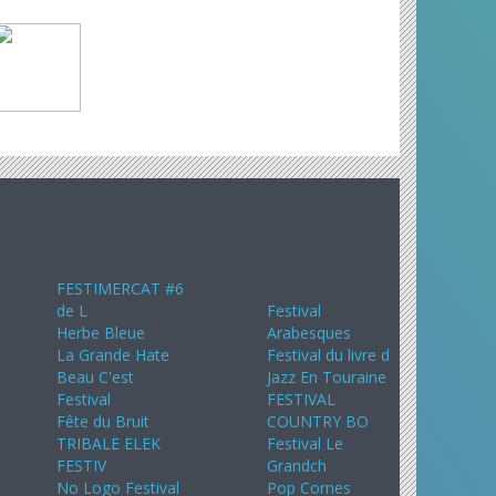
Août 2024
Septembre
2024
FESTIMERCAT #6
de L
Festival
Herbe Bleue
Arabesques
La Grande Hate
Festival du livre d
Beau C'est
Jazz En Touraine
Festival
FESTIVAL
Fête du Bruit
COUNTRY BO
TRIBALE ELEK
Festival Le
FESTIV
Grandch
No Logo Festival
Pop Cornes