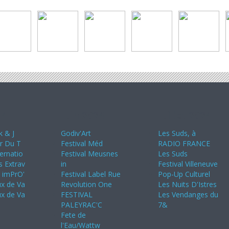
24
Juin 2024
Juillet 2024
k & J
Godiv'Art
Les Suds, à
ir Du T
Festival Méd
RADIO FRANCE
ternatio
Festival Meusnes
Les Suds
s Extrav
in
Festival Villeneuve
s imPrO'
Festival Label Rue
Pop-Up Culturel
ux de Va
Revolution One
Les Nuits D'Istres
ux de Va
FESTIVAL
Les Vendanges du
PALEYRAC'C
7&
Fete de
l'Eau/Wattw