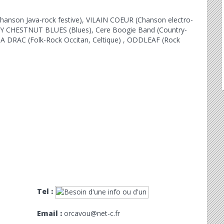
hanson Java-rock festive), VILAIN COEUR (Chanson electro-
Y CHESTNUT BLUES (Blues),
Cere Boogie Band
(Country-
A DRAC (Folk-Rock Occitan, Celtique) ,
ODDLEAF (Rock
Tel :
Email :
orcavou@net-c.fr