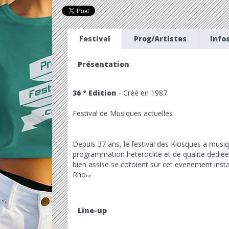
Festival
Prog/Artistes
Info
Présentation
36 ° Edition
- Créé en 1987
Festival de Musiques actuelles
Depuis 37 ans, le festival des Kiosques a musiq
programmation heteroclite et de qualite dediee
bien assise se cotoient sur cet evenement insta
Rho
ne
Line-up