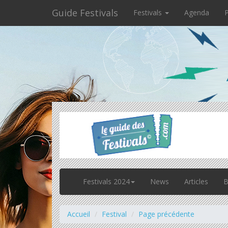
Guide Festivals
Festivals
Agenda
P
Festivals 2024
News
Articles
B
Accueil
Festival
Page précédente