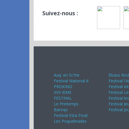
Suivez-nous :
Avril 2024
Mai 20
Auq' en Sc?ne
Elsass Roc
Festival National d
Festival l'A
PROKINO
Festival In
XVII IEME
Festival Le
FESTIVAL
Festival le
Le Printemps
Festival Je
Baroqu
Festival Je
Festival Esta Pouli
Les Poquelinades