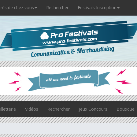
rès de chez vous
Rechercher
Festivals Inscription
illetterie
Vidéos
Rechercher
Jeux Concours
Boutique