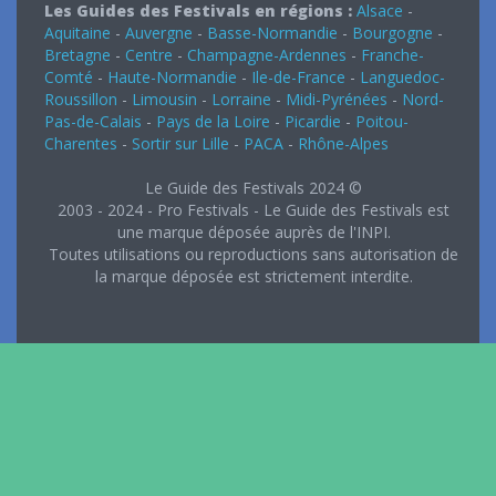
Les Guides des Festivals en régions :
Alsace
-
Aquitaine
-
Auvergne
-
Basse-Normandie
-
Bourgogne
-
Bretagne
-
Centre
-
Champagne-Ardennes
-
Franche-
Comté
-
Haute-Normandie
-
Ile-de-France
-
Languedoc-
Roussillon
-
Limousin
-
Lorraine
-
Midi-Pyrénées
-
Nord-
Pas-de-Calais
-
Pays de la Loire
-
Picardie
-
Poitou-
Charentes
-
Sortir sur Lille
-
PACA
-
Rhône-Alpes
Le Guide des Festivals 2024 ©
2003 - 2024 - Pro Festivals - Le Guide des Festivals est
une marque déposée auprès de l'INPI.
Toutes utilisations ou reproductions sans autorisation de
la marque déposée est strictement interdite.