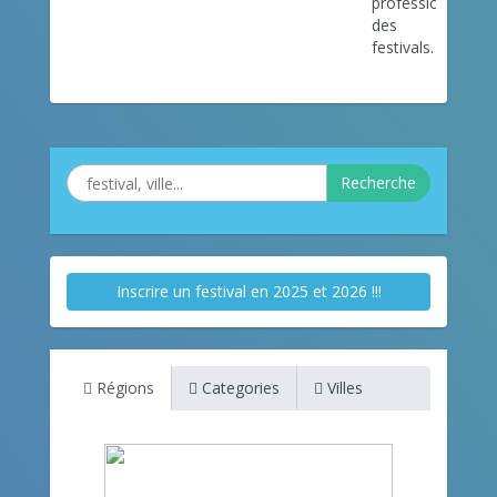
professionnels
des
festivals.
Recherche
Inscrire un festival en 2025 et 2026 !!!
Régions
Categories
Villes