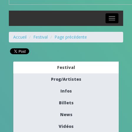
Toggle
navigation
Accueil
Festival
Page précédente
Festival
Prog/Artistes
Infos
Billets
News
Vidéos