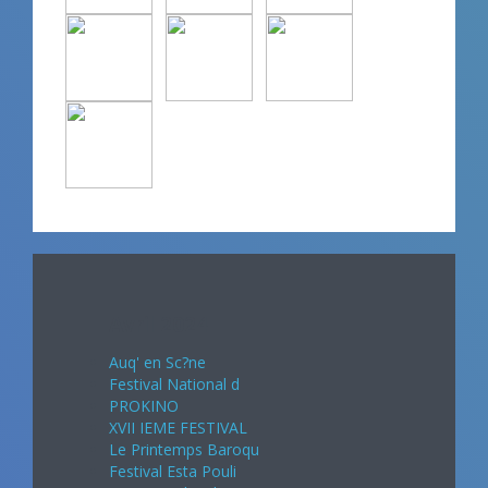
Avril 2024
Auq' en Sc?ne
Festival National d
PROKINO
XVII IEME FESTIVAL
Le Printemps Baroqu
Festival Esta Pouli