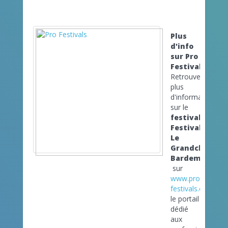
Plus
d'info
sur Pro
Festivals
Retrouvez
plus
d'informations
sur le
festival
Festival
Le
Grandchamp
Bardement
sur
www.pro-
festivals.com
le portail
dédié
aux