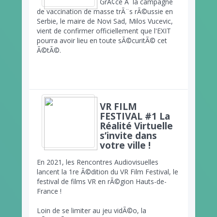
GrÃ¢ce Ã la campagne
de vaccination de masse trÃ¨s rÃ©ussie en
Serbie, le maire de Novi Sad, Milos Vucevic,
vient de confirmer officiellement que l'EXIT
pourra avoir lieu en toute sÃ©curitÃ© cet
Ã©tÃ©.
VR FILM
FESTIVAL #1 La
Réalité Virtuelle
s’invite dans
votre ville !
En 2021, les Rencontres Audiovisuelles
lancent la 1re Ã©dition du VR Film Festival, le
festival de films VR en rÃ©gion Hauts-de-
France !
Loin de se limiter au jeu vidÃ©o, la