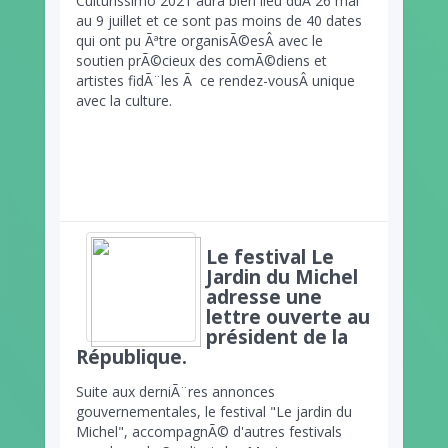
Culturissimo 2021 aura bien lieu duÂ
26 mai
au 9 juillet et ce sont pas moins de 40 dates
qui ont pu Ãªtre organisÃ©esÂ
avec le
soutien prÃ©cieux des comÃ©diens et
artistes fidÃ¨les Ã ce rendez-vousÂ
unique
avec la culture.
Le festival Le
Jardin du Michel
adresse une
lettre ouverte au
président de la
République.
Suite aux derniÃ¨res annonces
gouvernementales, le festival "Le jardin du
Michel", accompagnÃ© d'autres festivals