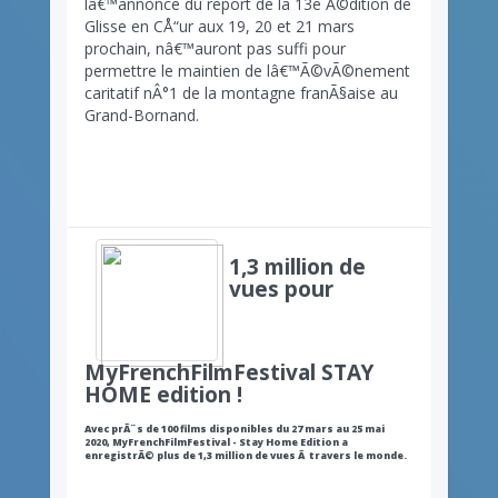
lâ€™annonce du report de la 13e Ã©dition de
Glisse en CÅ“ur aux 19, 20 et 21 mars
prochain, nâ€™auront pas suffi pour
permettre le maintien de lâ€™Ã©vÃ©nement
caritatif nÂ°1 de la montagne franÃ§aise au
Grand-Bornand.
1,3 million de
vues pour
MyFrenchFilmFestival STAY
HOME edition !
Avec prÃ¨s de 100 films disponibles du 27 mars au 25 mai
2020,
MyFrenchFilmFestival - Stay Home Edition
a
enregistrÃ© plus de 1,3 million de vues Ã travers le monde.