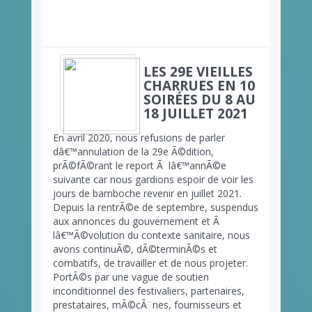
LES 29E VIEILLES
CHARRUES EN 10
SOIRÉES DU 8 AU
18 JUILLET 2021
En avril 2020, nous refusions de parler
dâ€™annulation de la 29e Ã©dition,
prÃ©fÃ©rant le report Ã lâ€™annÃ©e
suivante car nous gardions espoir de voir les
jours de bamboche revenir en juillet 2021.
Depuis la rentrÃ©e de septembre, suspendus
aux annonces du gouvernement et Ã
lâ€™Ã©volution du contexte sanitaire, nous
avons continuÃ©, dÃ©terminÃ©s et
combatifs, de travailler et de nous projeter.
PortÃ©s par une vague de soutien
inconditionnel des festivaliers, partenaires,
prestataires, mÃ©cÃ¨nes, fournisseurs et