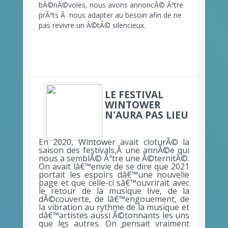
bÃ©nÃ©voles, nous avons annoncÃ© Ãªtre
prÃªts Ã nous adapter au besoin afin de ne
pas revivre un Ã©tÃ© silencieux.
LE FESTIVAL
WINTOWER
N'AURA PAS LIEU
En 2020, Wintower avait cloturÃ© la
saison des festivals,Â une annÃ©e qui
nous a semblÃ© Ãªtre une Ã©ternitÃ©.
On avait lâ€™envie de se dire que 2021
portait les espoirs dâ€™une nouvelle
page et que celle-ci sâ€™ouvrirait avec
le retour de la musique live, de la
dÃ©couverte, de lâ€™engouement, de
la vibration au rythme de la musique et
dâ€™artistes aussi Ã©tonnants les uns
que les autres. On pensait vraiment