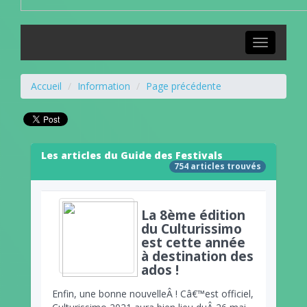
Toggle
navigation
Accueil
Information
Page précédente
Les articles du Guide des Festivals
754 articles trouvés
La 8ème édition
du Culturissimo
est cette année
à destination des
ados !
Enfin, une bonne nouvelleÂ
! Câ€™est officiel,