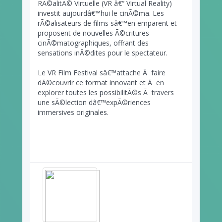
RÃ©alitÃ© Virtuelle (VR â€“ Virtual Reality)
investit aujourdâ€™hui le cinÃ©ma. Les
rÃ©alisateurs de films sâ€™en emparent et
proposent de nouvelles Ã©critures
cinÃ©matographiques, offrant des
sensations inÃ©dites pour le spectateur.
Le VR Film Festival sâ€™attache Ã faire
dÃ©couvrir ce format innovant et Ã en
explorer toutes les possibilitÃ©s Ã travers
une sÃ©lection dâ€™expÃ©riences
immersives originales.