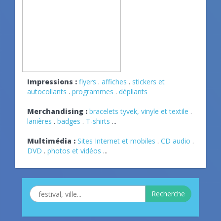
Impressions :
flyers
.
affiches
.
stickers et
autocollants
.
programmes
.
dépliants
Merchandising :
bracelets tyvek, vinyle et textile
.
lanières
.
badges
.
T-shirts
...
Multimédia :
Sites Internet et mobiles
.
CD audio
.
DVD
.
photos et vidéos
...
Recherche