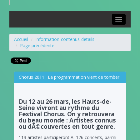
Toggle
navigation
Accueil
Information-contenus-details
Page précédente
Chorus 2011 : La programmation vient de tomber
Du 12 au 26 mars, les Hauts-de-
Seine vivront au rythme du
Festival Chorus. On y retrouvera
du beau monde : Artistes connus
ou dÃ©couvertes en tout genre.
113 artistes participeront Ã 126 concerts, parmi