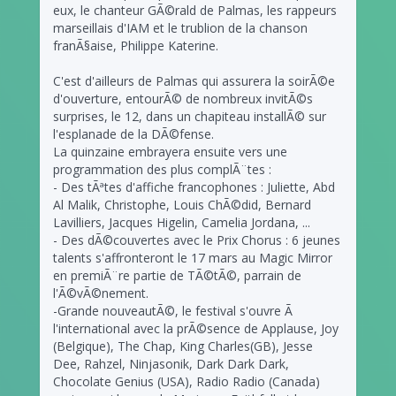
eux, le chanteur GÃ©rald de Palmas, les rappeurs
marseillais d'IAM et le trublion de la chanson
franÃ§aise, Philippe Katerine.
C'est d'ailleurs de Palmas qui assurera la soirÃ©e
d'ouverture, entourÃ© de nombreux invitÃ©s
surprises, le 12, dans un chapiteau installÃ© sur
l'esplanade de la DÃ©fense.
La quinzaine embrayera ensuite vers une
programmation des plus complÃ¨tes :
- Des tÃªtes d'affiche francophones : Juliette, Abd
Al Malik, Christophe, Louis ChÃ©did, Bernard
Lavilliers, Jacques Higelin, Camelia Jordana, ...
- Des dÃ©couvertes avec le Prix Chorus : 6 jeunes
talents s'affronteront le 17 mars au Magic Mirror
en premiÃ¨re partie de TÃ©tÃ©, parrain de
l'Ã©vÃ©nement.
-Grande nouveautÃ©, le festival s'ouvre Ã
l'international avec la prÃ©sence de Applause, Joy
(Belgique), The Chap, King Charles(GB), Jesse
Dee, Rahzel, Ninjasonik, Dark Dark Dark,
Chocolate Genius (USA), Radio Radio (Canada)