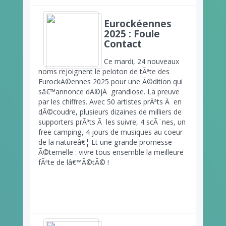
Eurockéennes
2025 : Foule
Contact
Ce mardi, 24 nouveaux
noms rejoignent le peloton de tÃªte des
EurockÃ©ennes 2025 pour une Ã©dition qui
sâ€™annonce dÃ©jÃ grandiose. La preuve
par les chiffres. Avec 50 artistes prÃªts Ã en
dÃ©coudre, plusieurs dizaines de milliers de
supporters prÃªts Ã les suivre, 4 scÃ¨nes, un
free camping, 4 jours de musiques au coeur
de la natureâ€¦ Et une grande promesse
Ã©ternelle : vivre tous ensemble la meilleure
fÃªte de lâ€™Ã©tÃ© !