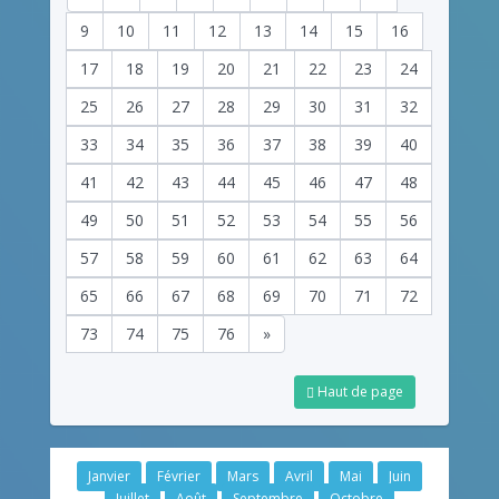
9
10
11
12
13
14
15
16
17
18
19
20
21
22
23
24
25
26
27
28
29
30
31
32
33
34
35
36
37
38
39
40
41
42
43
44
45
46
47
48
49
50
51
52
53
54
55
56
57
58
59
60
61
62
63
64
65
66
67
68
69
70
71
72
73
74
75
76
»
Haut de page
Janvier
Février
Mars
Avril
Mai
Juin
Juillet
Août
Septembre
Octobre