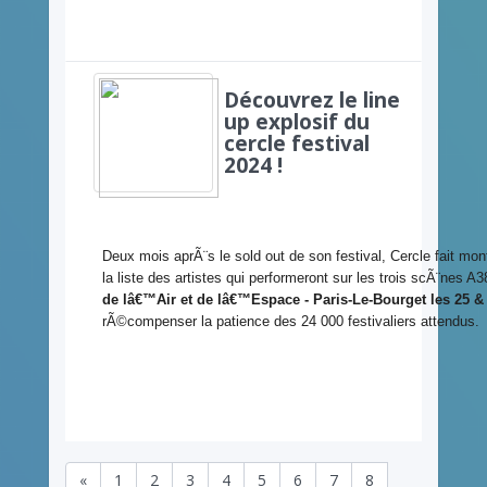
Découvrez le line
up explosif du
cercle festival
2024 !
Deux mois aprÃ¨s le sold out de son festival, Cercle fait mon
la liste des artistes qui performeront sur les trois scÃ¨nes 
de lâ€™Air et de lâ€™Espace - Paris-Le-Bourget les 25 &
rÃ©compenser la patience des 24 000 festivaliers attendus.
«
1
2
3
4
5
6
7
8