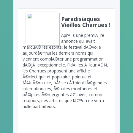
Paradisiaques
Vieilles Charrues !
AprÃ¨s une premiÃ¨re
annonce qui avait
marquÃ© les esprits, le festival dÃ©voile
aujourdâ€™hui les derniers noms qui
viennent complÃ©ter une programmation
dÃ©jÃ exceptionnelle. FidÃ¨les Ã leur ADN,
les Charrues proposent une affiche
Ã©clectique et populaire, pointue et
fÃ©dÃ©ratrice, oÃ¹ se cÃ´toient lÃ©gendes
internationales, Ã©toiles montantes et
pÃ©pites Ã©mergentes â€“ avec, comme
toujours, des artistes que lâ€™on ne verra
nulle part ailleurs.