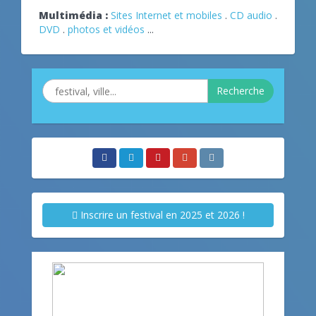
Multimédia :
Sites Internet et mobiles
.
CD audio
.
DVD
.
photos et vidéos
...
Recherche
Inscrire un festival en 2025 et 2026 !