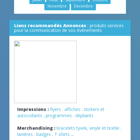
Novembre
Decembre
Liens recommandés Annonces
: produits services
pour la communication de vos événements
Impressions :
flyers
.
affiches
.
stickers et
autocollants
.
programmes
.
dépliants
Merchandising :
bracelets tyvek, vinyle et textile
.
lanières
.
badges
.
T-shirts
...