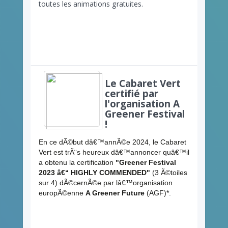
toutes les animations gratuites.
Le Cabaret Vert
certifié par
l'organisation A
Greener Festival
!
En ce dÃ©but dâ€™annÃ©e 2024, le Cabaret
Vert est trÃ¨s heureux dâ€™annoncer quâ€™il
a obtenu la certification
"Greener Festival
2023 â€“ HIGHLY COMMENDED"
(3 Ã©toiles
sur 4) dÃ©cernÃ©e par lâ€™organisation
europÃ©enne
A Greener Future
(AGF)*.