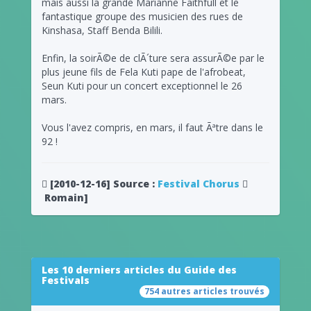
mais aussi la grande Marianne Faithfull et le
fantastique groupe des musicien des rues de
Kinshasa, Staff Benda Bilili.
Enfin, la soirÃ©e de clÃ´ture sera assurÃ©e par le
plus jeune fils de Fela Kuti pape de l'afrobeat,
Seun Kuti pour un concert exceptionnel le 26
mars.
Vous l'avez compris, en mars, il faut Ãªtre dans le
92 !
[2010-12-16]
Source :
Festival Chorus
Romain]
Les 10 derniers articles du Guide des
Festivals
754 autres articles trouvés