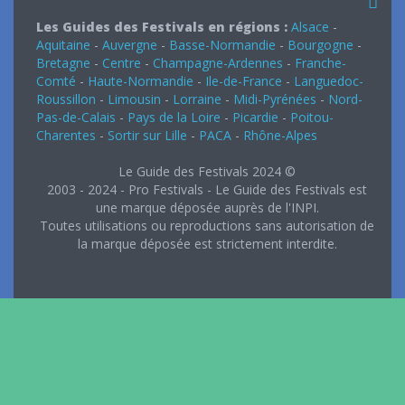
Les Guides des Festivals en régions :
Alsace
-
Aquitaine
-
Auvergne
-
Basse-Normandie
-
Bourgogne
-
Bretagne
-
Centre
-
Champagne-Ardennes
-
Franche-
Comté
-
Haute-Normandie
-
Ile-de-France
-
Languedoc-
Roussillon
-
Limousin
-
Lorraine
-
Midi-Pyrénées
-
Nord-
Pas-de-Calais
-
Pays de la Loire
-
Picardie
-
Poitou-
Charentes
-
Sortir sur Lille
-
PACA
-
Rhône-Alpes
Le Guide des Festivals 2024 ©
2003 - 2024 - Pro Festivals - Le Guide des Festivals est
une marque déposée auprès de l'INPI.
Toutes utilisations ou reproductions sans autorisation de
la marque déposée est strictement interdite.