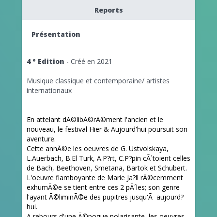
Reports
Présentation
4 ° Edition
- Créé en 2021
Musique classique et contemporaine/ artistes
internationaux
En attelant dÃ©libÃ©rÃ©ment l'ancien et le
nouveau, le festival Hier & Aujourd'hui poursuit son
aventure.
Cette annÃ©e les oeuvres de G. Ustvolskaya,
L.Auerbach, B.El Turk, A.P?rt, C.P?pin cÃ´toient celles
de Bach, Beethoven, Smetana, Bartok et Schubert.
L'oeuvre flamboyante de Marie Ja?ll rÃ©cemment
exhumÃ©e se tient entre ces 2 pÃ´les; son genre
l'ayant Ã©liminÃ©e des pupitres jusqu'Ã aujourd?
hui.
A rebours d'une Ã©poque polarisante, les oeuvres