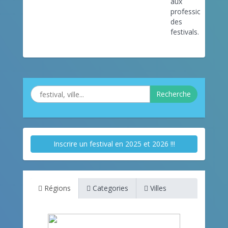
aux
professionnels
des
festivals.
Recherche
Inscrire un festival en 2025 et 2026 !!!
Régions
Categories
Villes