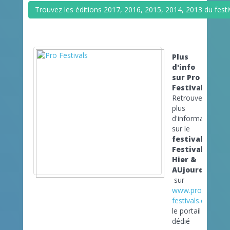
Trouvez les éditions 2017, 2016, 2015, 2014, 2013 du festiv
Plus
d'info
sur Pro
Festivals
Retrouvez
plus
d'informations
sur le
festival
Festival
Hier &
AUjourd'hui
sur
www.pro-
festivals.com
le portail
dédié