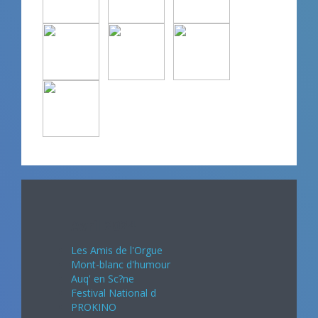
Avril 2024
Les Amis de l'Orgue
Mont-blanc d'humour
Auq' en Sc?ne
Festival National d
PROKINO