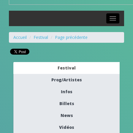
Toggle
navigation
Accueil
Festival
Page précédente
Festival
Prog/Artistes
Infos
Billets
News
Vidéos