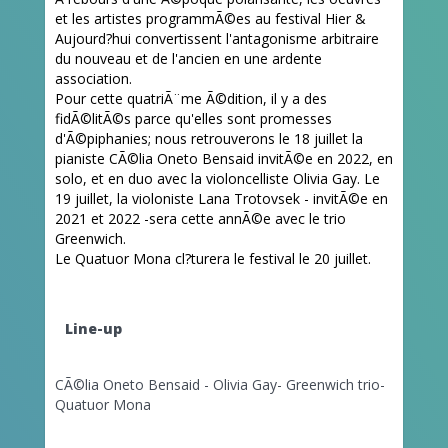
et les artistes programmÃ©es au festival Hier &
Aujourd?hui convertissent l'antagonisme arbitraire
du nouveau et de l'ancien en une ardente
association.
Pour cette quatriÃ¨me Ã©dition, il y a des
fidÃ©litÃ©s parce qu'elles sont promesses
d'Ã©piphanies; nous retrouverons le 18 juillet la
pianiste CÃ©lia Oneto Bensaid invitÃ©e en 2022, en
solo, et en duo avec
la violoncelliste Olivia Gay. Le
19 juillet, la violoniste Lana Trotovsek - invitÃ©e en
2021 et 2022 -sera cette annÃ©e avec le trio
Greenwich.
Le Quatuor Mona cl?turera le festival le 20 juillet.
Line-up
CÃ©lia Oneto Bensaid - Olivia Gay- Greenwich trio-
Quatuor Mona