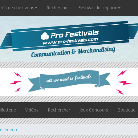
rès de chez vous
Rechercher
Festivals Inscription
illetterie
Vidéos
Rechercher
Jeux Concours
Boutique
récédente