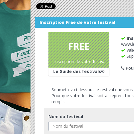
Inscription Free de votre festival
Ins
FREE
www.le
Vali
Supp
Inscription de votre festival
Pour
Le Guide des festivals©
Soumettez ci-dessous le festival que vous 
Pour que votre festival soit acceptée, tou
remplis :
Nom du festival