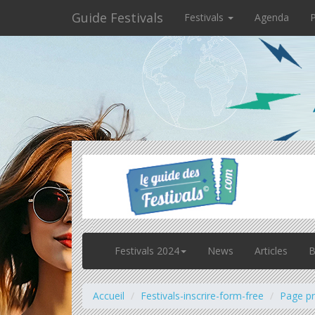
Guide Festivals
Festivals
Agenda
P
Festivals 2024
News
Articles
B
Accueil
Festivals-inscrire-form-free
Page p