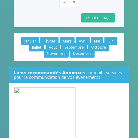
«
»
Haut de page
Janvier
Février
Mars
Avril
Mai
Juin
Juillet
Août
Septembre
Octobre
Novembre
Decembre
Liens recommandés Annonces
: produits services
pour la communication de vos événements