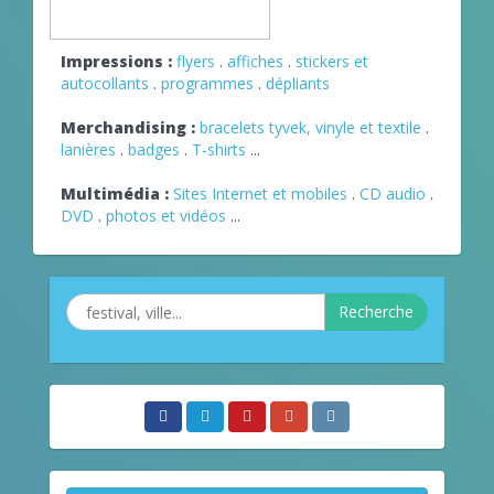
Impressions :
flyers
.
affiches
.
stickers et
autocollants
.
programmes
.
dépliants
Merchandising :
bracelets tyvek, vinyle et textile
.
lanières
.
badges
.
T-shirts
...
Multimédia :
Sites Internet et mobiles
.
CD audio
.
DVD
.
photos et vidéos
...
Recherche