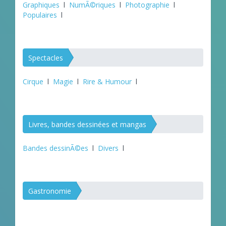
Graphiques
l
NumÃ©riques
l
Photographie
l
Populaires
l
Spectacles
Cirque
l
Magie
l
Rire & Humour
l
Livres, bandes dessinées et mangas
Bandes dessinÃ©es
l
Divers
l
Gastronomie