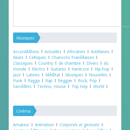
Musiques
AccordÃ©ons
l
Actuelles
l
Africaines
l
Antillaises
l
Blues
l
Celtiques
l
Chansons FranÃ§aises
l
Classiques
l
Country
l
de chambre
l
Divers
l
du
monde
l
Electro
l
Guitares
l
Hardcore
l
Hip-hop
l
Jazz
l
Latines
l
MÃ©tal
l
Musiques
l
Nouvelles
l
Punk
l
Ragga
l
Rap
l
Reggae
l
Rock, Pop
l
SacrÃ©es
l
Techno, House
l
Trip Hop
l
World
l
Cinéma
Amateur
l
Animation
l
Corporels et gestuels
l