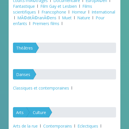
courts-mÃ©trages
l
Documentaire
l
EuropÃ©en
l
Fantastique
l
Film Gay et Lesbien
l
Films
scientifiques
l
Francophone
l
Horreur
l
International
l
MÃ©ditÃ©ranÃ©ens
l
Muet
l
Nature
l
Pour
enfants
l
Premiers films
l
Théâtres
Danses
Classiques et contemporaines
l
Arts
Culture
Arts de la rue
l
Contemporains
l
Eclectiques
l