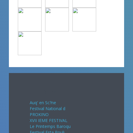
Avril 2024
Auq' en Sc?ne
Festival National d
PROKINO
XVII IEME FESTIVAL
Le Printemps Baroqu
Festival Esta Pouli