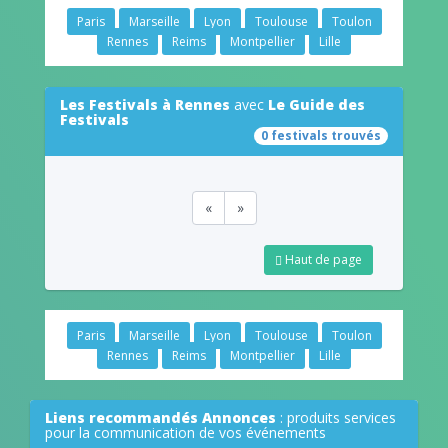
Paris
Marseille
Lyon
Toulouse
Toulon
Rennes
Reims
Montpellier
Lille
Les Festivals à Rennes
avec
Le Guide des
Festivals
0 festivals trouvés
«
»
Haut de page
Paris
Marseille
Lyon
Toulouse
Toulon
Rennes
Reims
Montpellier
Lille
Liens recommandés Annonces
: produits services
pour la communication de vos événements