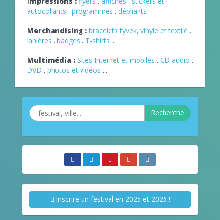
Impressions :
flyers
.
affiches
.
stickers et
autocollants
.
programmes
.
dépliants
Merchandising :
bracelets tyvek, vinyle et textile
.
lanières
.
badges
.
T-shirts
...
Multimédia :
Sites Internet et mobiles
.
CD audio
.
DVD
.
photos et vidéos
...
Recherche
Inscrire un festival en 2025 et 2026 !