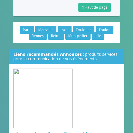
Haut de page
Paris
Marseille
Lyon
Toulouse
Toulon
Rennes
Reims
Montpellier
Lille
Liens recommandés Annonces
: produits services
pour la communication de vos événements