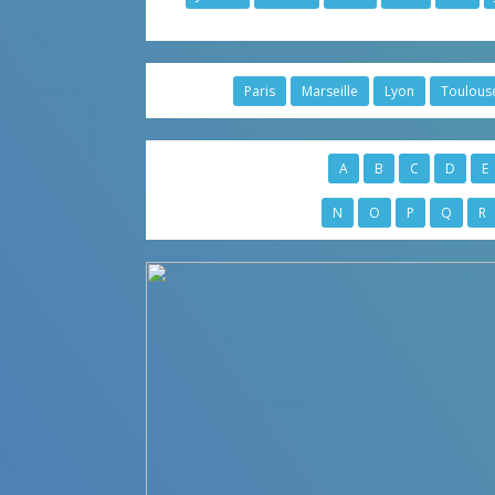
Paris
Marseille
Lyon
Toulous
A
B
C
D
E
N
O
P
Q
R