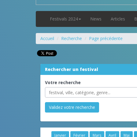
Festivals 2024
News
Articles
B
Accueil
Recherche
Page précédente
Rechercher un festival
Votre recherche
Validez votre recherche
Janvier
Février
Mars
Avril
Mai