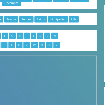
Decembre
e
Toulon
Rennes
Reims
Montpellier
Lille
F
G
H
I
J
K
L
M
S
T
U
V
W
X
Y
Z