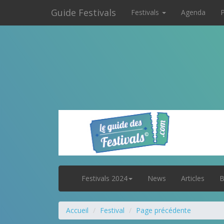
Guide Festivals
Festivals
Agenda
P
Festivals 2024
News
Articles
B
Accueil
Festival
Page précédente