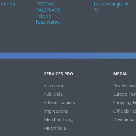
ux de Va
FESTIVAL
Les Vendanges du
PALEYRAC'C
7&
Fete de
l'Eau/Wattw
SERVICES PRO
MEDIA
Inscriptions
Pro Festiva
Publicités
Europe Fest
Editions papiers
Shopping Fe
Impressions
Officiels Fe
Merchandising
Devenir par
Multimédia