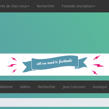
rès de chez vous
Rechercher
Festivals Inscription
illetterie
Vidéos
Rechercher
Jeux Concours
Boutique