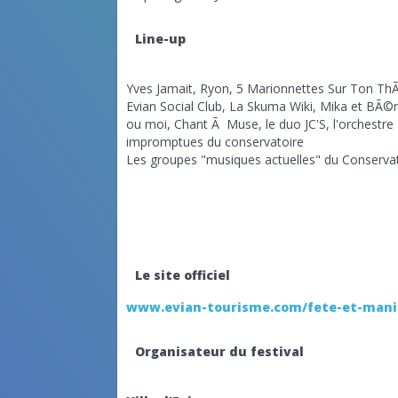
Line-up
Yves Jamait, Ryon, 5 Marionnettes Sur Ton ThÃ©
Evian Social Club, La Skuma Wiki, Mika et BÃ©
ou moi, Chant Ã Muse, le duo JC'S, l'orchestre
impromptues du conservatoire
Les groupes "musiques actuelles" du Conservat
Le site officiel
www.evian-tourisme.com/fete-et-manif
Organisateur du festival