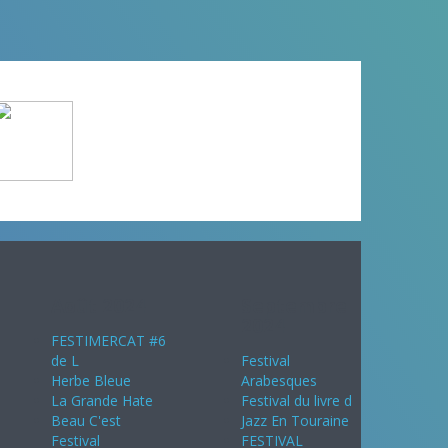
Août 2024
Septembre
2024
FESTIMERCAT #6
de L
Festival
Herbe Bleue
Arabesques
La Grande Hate
Festival du livre d
Beau C'est
Jazz En Touraine
Festival
FESTIVAL