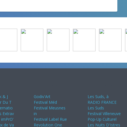
24
Juin 2024
Juillet 2024
k & J
Godiv'Art
Les Suds, à
ir Du T
Festival Méd
RADIO FRANCE
ternatio
Festival Meusnes
Les Suds
s Extrav
in
Festival Villeneuve
s imPrO'
Festival Label Rue
Pop-Up Culturel
ux de Va
Revolution One
Les Nuits D'Istres