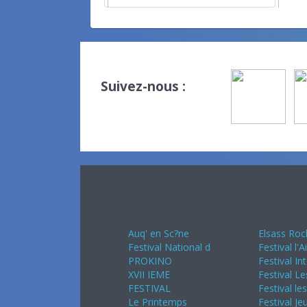
Suivez-nous :
Avril 2024
Mai 20
Auq' en Sc?ne
Elsass Roc
Festival National d
Festival l'A
PROKINO
Festival In
XVII IEME
Festival Le
FESTIVAL
Festival le
Le Printemps
Festival Je