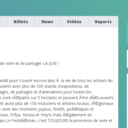
s
Billets
News
Vidéos
Reports
 vivre et de partager LA JOIE !
dit pour s'ouvrir encore plus Ã la vie de tous les acteurs du
uverts avec plus de 100 stands d'expositions, de
es, de partages et d'animations pour toutes les
s sont rÃ©partis sur 5 hectares et peuvent Ãªtre dÃ©couverts
nt aussi plus de 150 musiciens et artistes locaux, rÃ©gionaux
de vivre des moments joyeux, festifs, poÃ©tiques et
 Evua, ?v?lya, Genua et ?my?s mais Ã©galement en
ages.Le FestilÃ©man, c'est TOUJOURS la promesse de vivre et