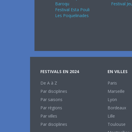
Baroqu
Festival Je
Festival Esta Pouli
Les Poquelinades
FESTIVALS EN 2024
EN VILLES
De A à Z
Paris
Par disciplines
Marseille
Par saisons
Lyon
Par régions
Bordeaux
Par villes
Lille
Par disciplines
Toulouse