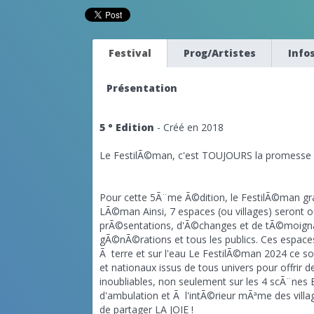
Festival
Prog/Artistes
Info
Présentation
5 ° Edition
- Créé en 2018
Le FestilÃ©man, c'est TOUJOURS la promesse de
Pour cette 5Ã¨me Ã©dition, le FestilÃ©man gran
LÃ©man Ainsi, 7 espaces (ou villages) seront o
prÃ©sentations, d'Ã©changes et de tÃ©moignag
gÃ©nÃ©rations et tous les publics. Ces espace
Ã terre et sur l'eau Le FestilÃ©man 2024 ce so
et nationaux issus de tous univers pour offrir 
inoubliables, non seulement sur les 4 scÃ¨nes
d'ambulation et Ã l'intÃ©rieur mÃªme des vill
de partager LA JOIE !