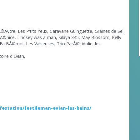
Ã¢tre, Les P'tits Yeux, Caravane Guinguette, Graines de Sel,
rÃ©nice, Lindsey was a man, Silaya 345, May Blossom, Kelly
 Fa BÃ©mol, Les Valseuses, Trio ParÃ©' idolie, les
oire d'Evian,
estation/festileman-evian-les-bains/