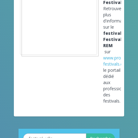
Festivals
Retrouvez
plus
d'informations
sur le
festival
Festival
REM
sur
www.pro-
festivals.com
le portail
dédié
aux
professionnels
des
festivals.