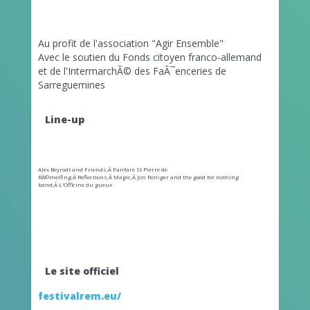
Au
profit de l'association "Agir Ensemble"
Avec le soutien du Fonds citoyen franco-allemand
et de l'IntermarchÃ© des FaÃ¯enceries de
Sarreguemines
Line-up
Alex Beyrodt and Friends,Â
Fanfare St Pierre de
RÃ©melfing,Â
Reflections,Â
Magic,Â
Jon Roniger and the good for nothing
band,Â
L'Officine du gueux
Le site officiel
festivalrem.eu/