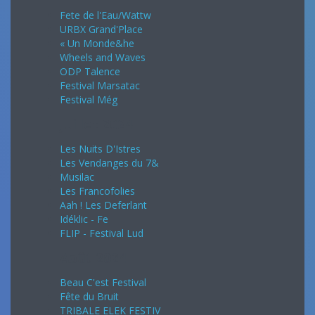
Fete de l'Eau/Wattw
URBX Grand'Place
« Un Monde&he
Wheels and Waves
ODP Talence
Festival Marsatac
Festival Még
Juillet 2024
Les Nuits D'Istres
Les Vendanges du 7&
Musilac
Les Francofolies
Aah ! Les Deferlant
Idéklic - Fe
FLIP - Festival Lud
Août 2024
Beau C'est Festival
Fête du Bruit
TRIBALE ELEK FESTIV