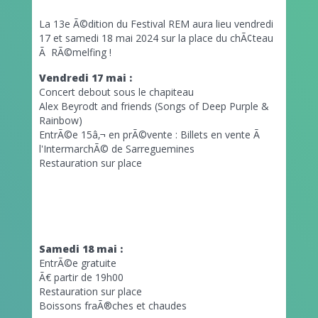
La 13e Ã©dition du Festival REM aura lieu vendredi
17 et samedi 18 mai 2024 sur la place du chÃ¢teau
Ã RÃ©melfing !
Vendredi 17 mai :
Concert debout sous le chapiteau
Alex Beyrodt and friends (Songs of Deep Purple &
Rainbow)
EntrÃ©e 15â‚¬ en prÃ©vente : Billets en vente Ã
l'IntermarchÃ© de Sarreguemines
Restauration sur place
Samedi 18 mai :
EntrÃ©e gratuite
Ã€ partir de 19h00
Restauration sur place
Boissons fraÃ®ches et chaudes