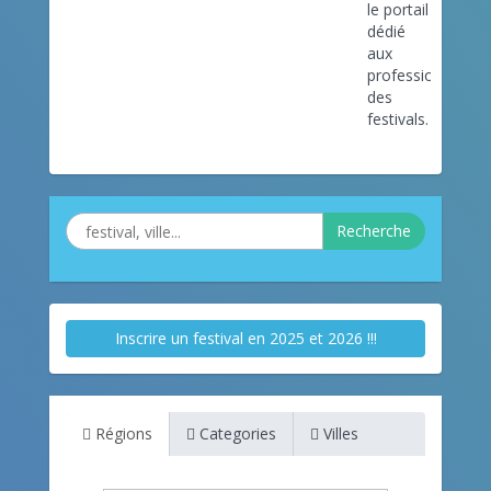
le portail
dédié
aux
professionnels
des
festivals.
Recherche
Inscrire un festival en 2025 et 2026 !!!
Régions
Categories
Villes