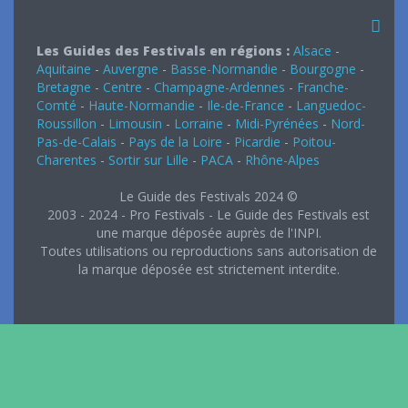
Les Guides des Festivals en régions :
Alsace
-
Aquitaine
-
Auvergne
-
Basse-Normandie
-
Bourgogne
-
Bretagne
-
Centre
-
Champagne-Ardennes
-
Franche-
Comté
-
Haute-Normandie
-
Ile-de-France
-
Languedoc-
Roussillon
-
Limousin
-
Lorraine
-
Midi-Pyrénées
-
Nord-
Pas-de-Calais
-
Pays de la Loire
-
Picardie
-
Poitou-
Charentes
-
Sortir sur Lille
-
PACA
-
Rhône-Alpes
Le Guide des Festivals 2024 ©
2003 - 2024 - Pro Festivals - Le Guide des Festivals est
une marque déposée auprès de l'INPI.
Toutes utilisations ou reproductions sans autorisation de
la marque déposée est strictement interdite.