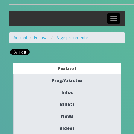
Toggle
navigation
Accueil
Festival
Page précédente
Festival
Prog/Artistes
Infos
Billets
News
Vidéos