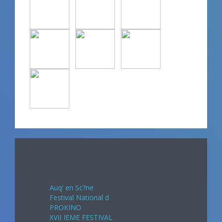
Avril 2024
Auq' en Sc?ne
Festival National d
PROKINO
XVII IEME FESTIVAL