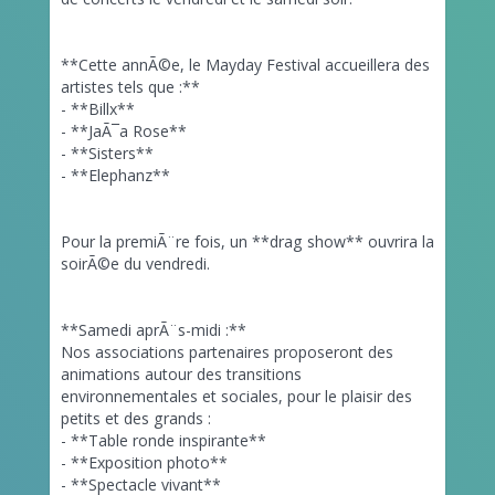
**Cette annÃ©e, le Mayday Festival accueillera des
artistes tels que :**
- **Billx**
- **JaÃ¯a Rose**
- **Sisters**
- **Elephanz**
Pour la premiÃ¨re fois, un **drag show** ouvrira la
soirÃ©e du vendredi.
**Samedi aprÃ¨s-midi :**
Nos associations partenaires proposeront des
animations autour des transitions
environnementales et sociales, pour le plaisir des
petits et des grands :
- **Table ronde inspirante**
- **Exposition photo**
- **Spectacle vivant**