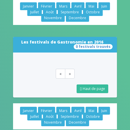
Janvier
Février
Mars
Avril
Mai
Juin
Juillet
Août
Septembre
Octobre
Novembre
Decembre
Les festivals de Gastronomie en 2016
0 festivals trouvés
«
»
Haut de page
Janvier
Février
Mars
Avril
Mai
Juin
Juillet
Août
Septembre
Octobre
Novembre
Decembre