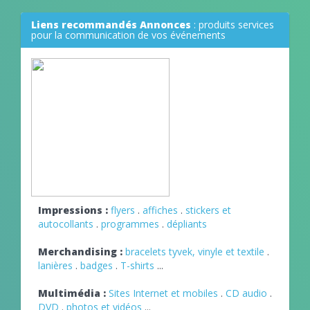
Liens recommandés Annonces
: produits services
pour la communication de vos événements
Impressions :
flyers
.
affiches
.
stickers et
autocollants
.
programmes
.
dépliants
Merchandising :
bracelets tyvek, vinyle et textile
.
lanières
.
badges
.
T-shirts
...
Multimédia :
Sites Internet et mobiles
.
CD audio
.
DVD
.
photos et vidéos
...