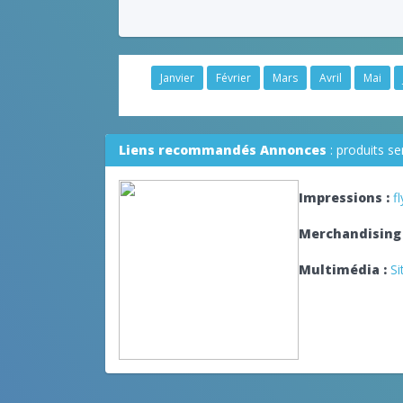
Janvier
Février
Mars
Avril
Mai
Liens recommandés Annonces
: produits s
Impressions :
f
Merchandising 
Multimédia :
Si