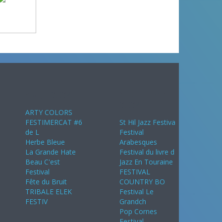
Août 2024
Septembre
2024
ARTY COLORS
FESTIMERCAT #6
St Hil Jazz Festiva
de L
Festival
Herbe Bleue
Arabesques
La Grande Hate
Festival du livre d
Beau C'est
Jazz En Touraine
Festival
FESTIVAL
Fête du Bruit
COUNTRY BO
TRIBALE ELEK
Festival Le
FESTIV
Grandch
Pop Cornes
Festival