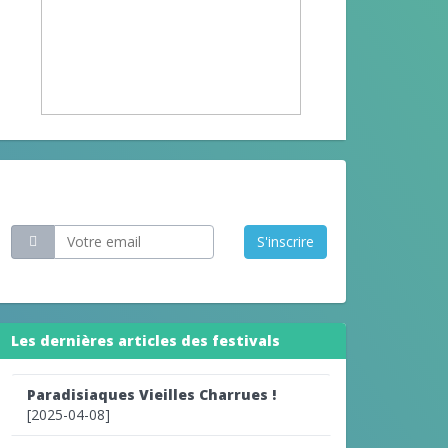
Restez informé
S'inscrire
Les dernières articles des festivals
Paradisiaques Vieilles Charrues !
[2025-04-08]