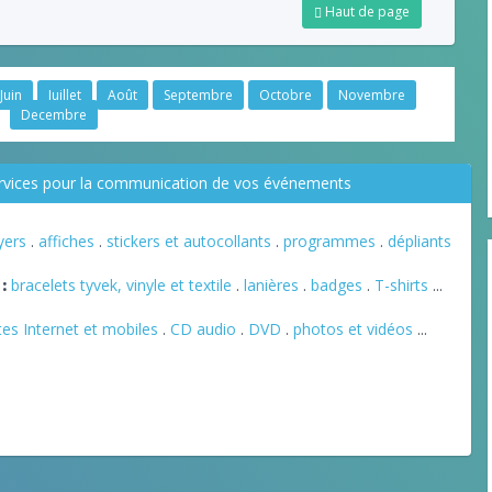
Haut de page
Juin
Juillet
Août
Septembre
Octobre
Novembre
Decembre
ervices pour la communication de vos événements
lyers
.
affiches
.
stickers et autocollants
.
programmes
.
dépliants
:
bracelets tyvek, vinyle et textile
.
lanières
.
badges
.
T-shirts
...
tes Internet et mobiles
.
CD audio
.
DVD
.
photos et vidéos
...