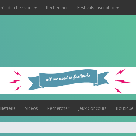
rès de chez vous
Rechercher
Festivals Inscription
illetterie
Vidéos
Rechercher
Jeux Concours
Boutique