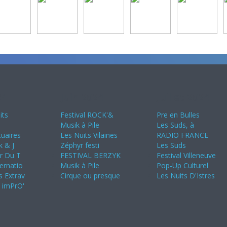
24
Juin 2024
Juillet 2024
its
Festival ROCK'&
Pre en Bulles
Musik à Pile
Les Suds, à
uaires
Les Nuits Vilaines
RADIO FRANCE
k & J
Zéphyr festi
Les Suds
ir Du T
FESTIVAL BERZYK
Festival Villeneuve
ternatio
Musik à Pile
Pop-Up Culturel
s Extrav
Cirque ou presque
Les Nuits D'Istres
s imPrO'