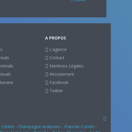
A PROPOS
ls
L'agence
ivals
Contact
stivals
Mentions Légales
stivals
Recrutement
tenaire
Facebook
Twitter
-
Centre
-
Champagne-Ardennes
-
Franche-Comté
-