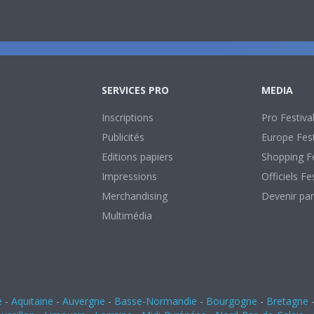
SERVICES PRO
MEDIA
Inscriptions
Pro Festiva
Publicités
Europe Fest
Editions papiers
Shopping Fe
Impressions
Officiels Fe
Merchandising
Devenir par
Multimédia
e
-
Aquitaine
-
Auvergne
-
Basse-Normandie
-
Bourgogne
-
Bretagne