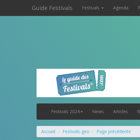
Guide Festivals
Festivals
Agenda
P
Festivals 2024
News
Articles
B
Accueil
Festivals-geo
Page précédente