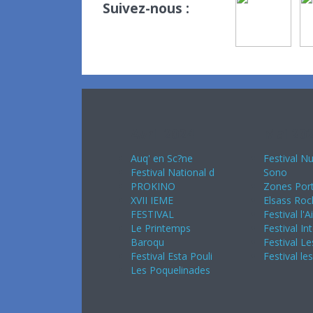
Suivez-nous :
Avril 2024
Mai 20
Auq' en Sc?ne
Festival Nu
Festival National d
Sono
PROKINO
Zones Port
XVII IEME
Elsass Roc
FESTIVAL
Festival l'A
Le Printemps
Festival In
Baroqu
Festival Le
Festival Esta Pouli
Festival le
Les Poquelinades