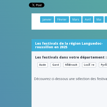
Janvier
Février
Mars
Avril
Mai
Les festivals de la région Languedoc-
roussillon en 2025
Les festivals dans votre département :
Aude
Gard
HÃ©rault
LozÃ¨re
PyrÃ
Découvrez ci-dessous une sélection des festiva