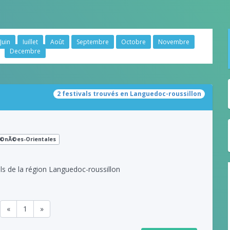
Juin
Juillet
Août
Septembre
Octobre
Novembre
Decembre
2 festivals trouvés en Languedoc-roussillon
©nÃ©es-Orientales
ls de la région Languedoc-roussillon
«
1
»