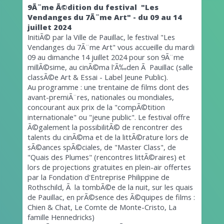
9Ã¨me Ã©dition du festival
"Les
Vendanges du 7Ã¨me Art" - du 09 au 14
juillet 2024
InitiÃ© par la Ville de Pauillac, le festival "Les
Vendanges du 7Ã¨me Art" vous accueille du mardi
09 au dimanche 14 juillet 2024 pour son 9Ã¨me
millÃ©sime, au cinÃ©ma l'Ã‰den Ã Pauillac (salle
classÃ©e Art & Essai - Label Jeune Public).
Au programme : une trentaine de films dont des
avant-premiÃ¨res, nationales ou mondiales,
concourant aux prix de la "compÃ©tition
internationale" ou "jeune public". Le festival offre
Ã©galement la possibilitÃ© de rencontrer des
talents du cinÃ©ma et de la littÃ©rature lors de
sÃ©ances spÃ©ciales, de "Master Class", de
"Quais des Plumes" (rencontres littÃ©raires) et
lors de projections gratuites en plein-air offertes
par la Fondation d'Entreprise Philippine de
Rothschild, Ã la tombÃ©e de la nuit, sur les quais
de Pauillac, en prÃ©sence des Ã©quipes de films :
Chien & Chat, Le Comte de Monte-Cristo, La
famille Hennedricks)