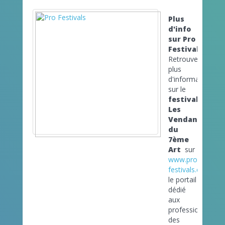
Plus
d'info
sur Pro
Festivals
Retrouvez
plus
d'informations
sur le
festival
Les
Vendanges
du
7ème
Art
sur
www.pro-
festivals.com
le portail
dédié
aux
professionnels
des