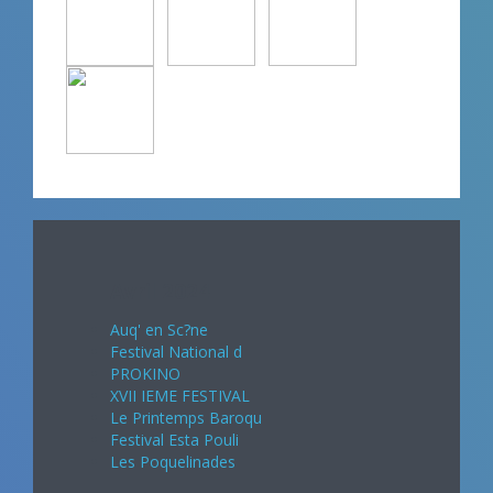
Avril 2024
Auq' en Sc?ne
Festival National d
PROKINO
XVII IEME FESTIVAL
Le Printemps Baroqu
Festival Esta Pouli
Les Poquelinades