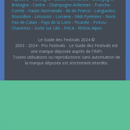
Bretagne
-
Centre
-
Champagne-Ardennes
-
Franche-
Comté
-
Haute-Normandie
-
Ile-de-France
-
Languedoc-
Roussillon
-
Limousin
-
Lorraine
-
Midi-Pyrénées
-
Nord-
Pas-de-Calais
-
Pays de la Loire
-
Picardie
-
Poitou-
Charentes
-
Sortir sur Lille
-
PACA
-
Rhône-Alpes
Le Guide des Festivals 2024 ©
2003 - 2024 - Pro Festivals - Le Guide des Festivals est
une marque déposée auprès de l'INPI.
Toutes utilisations ou reproductions sans autorisation de
la marque déposée est strictement interdite.