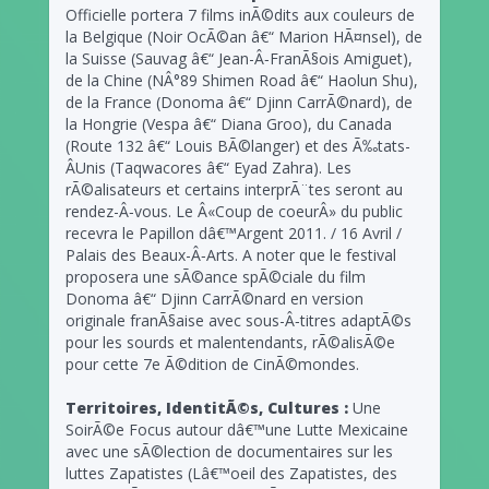
Officielle portera 7 films inÃ©dits aux couleurs de
la Belgique (Noir OcÃ©an â€“ Marion HÃ¤nsel), de
la Suisse (Sauvag â€“ Jean-Â­‐FranÃ§ois Amiguet),
de la Chine (NÂ°89 Shimen Road â€“ Haolun Shu),
de la France (Donoma â€“ Djinn CarrÃ©nard), de
la Hongrie (Vespa â€“ Diana Groo), du Canada
(Route 132 â€“ Louis BÃ©langer) et des Ã‰tats-
Â­Unis (Taqwacores â€“ Eyad Zahra). Les
rÃ©alisateurs et certains interprÃ¨tes seront au
rendez-Â­‐vous. Le Â«Coup de coeurÂ» du public
recevra le Papillon dâ€™Argent 2011. / 16 Avril /
Palais des Beaux-Â­‐Arts. A noter que le festival
proposera une sÃ©ance spÃ©ciale du film
Donoma â€“ Djinn CarrÃ©nard en version
originale franÃ§aise avec sous-Â­‐titres adaptÃ©s
pour les sourds et malentendants, rÃ©alisÃ©e
pour cette 7e Ã©dition de CinÃ©mondes.
Territoires, IdentitÃ©s, Cultures :
Une
SoirÃ©e Focus autour dâ€™une Lutte Mexicaine
avec une sÃ©lection de documentaires sur les
luttes Zapatistes (Lâ€™oeil des Zapatistes, des