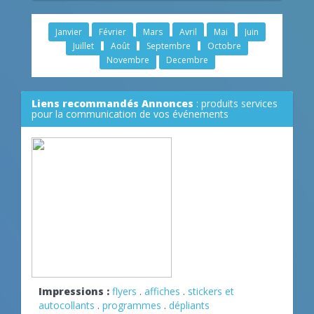
Janvier
Février
Mars
Avril
Mai
Juin
Juillet
Août
Septembre
Octobre
Novembre
Decembre
Liens recommandés Annonces
: produits services
pour la communication de vos événements
Impressions :
flyers
.
affiches
.
stickers et
autocollants
.
programmes
.
dépliants