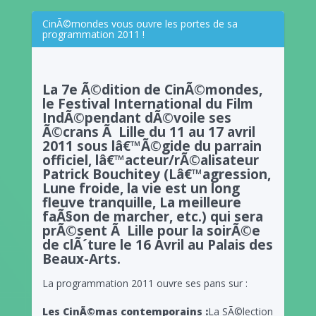
CinÃ©mondes vous ouvre les portes de sa
programmation 2011 !
La 7e Ã©dition de CinÃ©mondes,
le Festival International du Film
IndÃ©pendant dÃ©voile ses
Ã©crans Ã Lille du 11 au 17 avril
2011 sous lâ€™Ã©gide du parrain
officiel, lâ€™acteur/rÃ©alisateur
Patrick Bouchitey (Lâ€™agression,
Lune froide, la vie est un long
fleuve tranquille, La meilleure
faÃ§on de marcher, etc.) qui sera
prÃ©sent Ã Lille pour la soirÃ©e
de clÃ´ture le 16 Avril au Palais des
Beaux-Arts.
La programmation 2011 ouvre ses pans sur :
Les CinÃ©mas contemporains :
La SÃ©lection