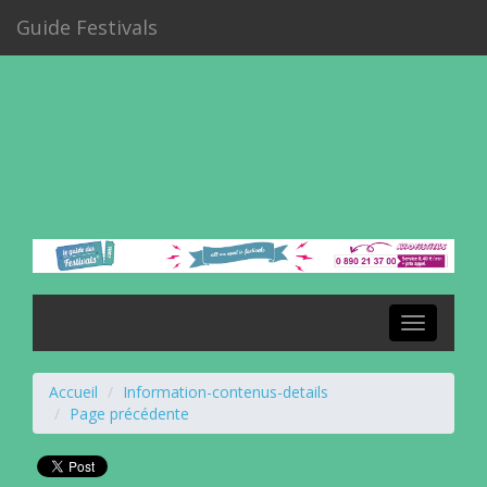
Guide Festivals
Toggle
navigation
Accueil
Information-contenus-details
Page précédente