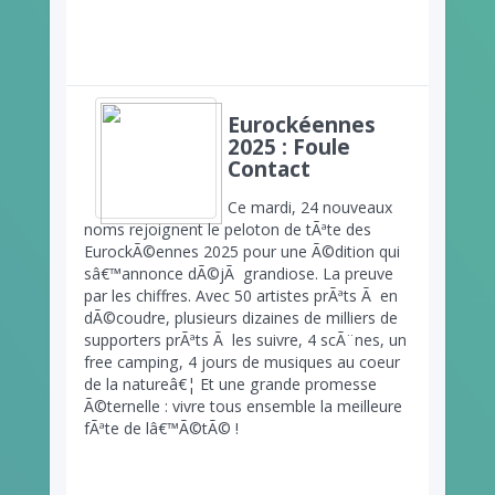
Eurockéennes
2025 : Foule
Contact
Ce mardi, 24 nouveaux
noms rejoignent le peloton de tÃªte des
EurockÃ©ennes 2025 pour une Ã©dition qui
sâ€™annonce dÃ©jÃ grandiose. La preuve
par les chiffres. Avec 50 artistes prÃªts Ã en
dÃ©coudre, plusieurs dizaines de milliers de
supporters prÃªts Ã les suivre, 4 scÃ¨nes, un
free camping, 4 jours de musiques au coeur
de la natureâ€¦ Et une grande promesse
Ã©ternelle : vivre tous ensemble la meilleure
fÃªte de lâ€™Ã©tÃ© !