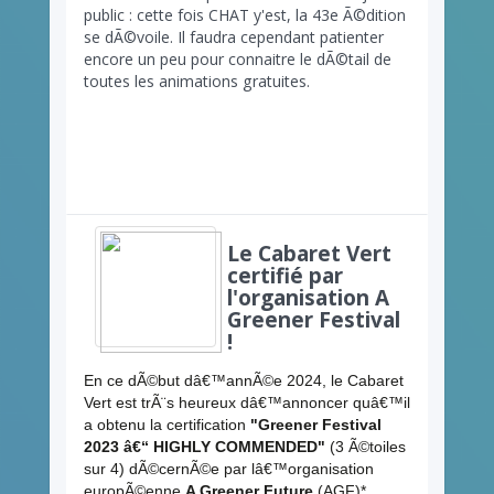
public : cette fois CHAT y'est, la 43e Ã©dition
se dÃ©voile. Il faudra cependant patienter
encore un peu pour connaitre le dÃ©tail de
toutes les animations gratuites.
Le Cabaret Vert
certifié par
l'organisation A
Greener Festival
!
En ce dÃ©but dâ€™annÃ©e 2024, le Cabaret
Vert est trÃ¨s heureux dâ€™annoncer quâ€™il
a obtenu la certification
"Greener Festival
2023 â€“ HIGHLY COMMENDED"
(3 Ã©toiles
sur 4) dÃ©cernÃ©e par lâ€™organisation
europÃ©enne
A Greener Future
(AGF)*.