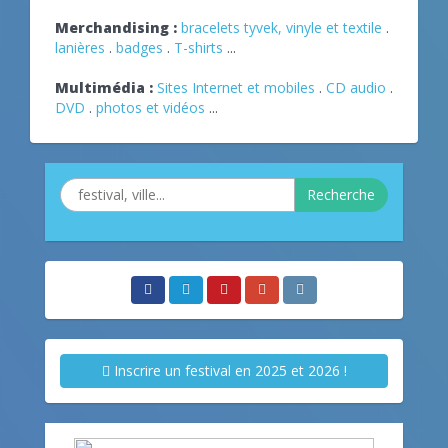
Merchandising :
bracelets tyvek, vinyle et textile
.
lanières
.
badges
.
T-shirts
...
Multimédia :
Sites Internet et mobiles
.
CD audio
.
DVD
.
photos et vidéos
...
Recherche
Inscrire un festival en 2025 et 2026 !