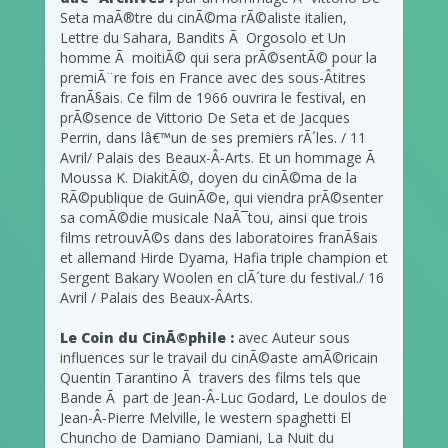
Seta maÃ®tre du cinÃ©ma rÃ©aliste italien,
Lettre du Sahara, Bandits Ã Orgosolo et Un
homme Ã moitiÃ© qui sera prÃ©sentÃ© pour la
premiÃ¨re fois en France avec des sous-Â­titres
franÃ§ais. Ce film de 1966 ouvrira le festival, en
prÃ©sence de Vittorio De Seta et de Jacques
Perrin, dans lâ€™un de ses premiers rÃ´les. / 11
Avril/ Palais des Beaux-Â­‐Arts. Et un hommage Ã
Moussa K. DiakitÃ©, doyen du cinÃ©ma de la
RÃ©publique de GuinÃ©e, qui viendra prÃ©senter
sa comÃ©die musicale NaÃ¯tou, ainsi que trois
films retrouvÃ©s dans des laboratoires franÃ§ais
et allemand Hirde Dyama, Hafia triple champion et
Sergent Bakary Woolen en clÃ´ture du festival./ 16
Avril / Palais des Beaux-Â­Arts.
Le Coin du CinÃ©phile :
avec Auteur sous
influences sur le travail du cinÃ©aste amÃ©ricain
Quentin Tarantino Ã travers des films tels que
Bande Ã part de Jean-Â­‐Luc Godard, Le doulos de
Jean-Â­‐Pierre Melville, le western spaghetti El
Chuncho de Damiano Damiani, La Nuit du