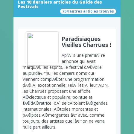
Les 10 derniers articles du Guide des
Festivals
754 autres articles trouvés
Paradisiaques
Vieilles Charrues !
AprÃ¨s une premiÃ¨re
annonce qui avait
marquÃ© les esprits, le festival dÃ©voile
aujourdâ€™hui les derniers noms qui
viennent complÃ©ter une programmation
dÃ©jÃ exceptionnelle. FidÃ¨les Ã leur ADN,
les Charrues proposent une affiche
Ã©clectique et populaire, pointue et
fÃ©dÃ©ratrice, oÃ¹ se cÃ´toient lÃ©gendes
internationales, Ã©toiles montantes et
pÃ©pites Ã©mergentes â€“ avec, comme
toujours, des artistes que lâ€™on ne verra
nulle part ailleurs.