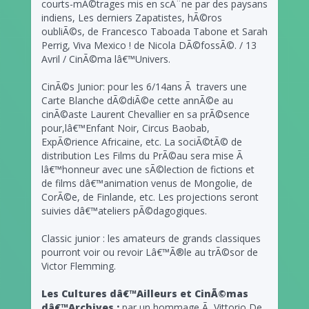
courts-mÃ©trages mis en scÃ¨ne par des paysans
indiens, Les derniers Zapatistes, hÃ©ros
oubliÃ©s, de Francesco Taboada Tabone et Sarah
Perrig, Viva Mexico ! de Nicola DÃ©fossÃ©. / 13
Avril / CinÃ©ma lâ€™Univers.
CinÃ©s Junior: pour les 6/14ans Ã travers une
Carte Blanche dÃ©diÃ©e cette annÃ©e au
cinÃ©aste Laurent Chevallier en sa prÃ©sence
pour,lâ€™Enfant Noir, Circus Baobab,
ExpÃ©rience Africaine, etc. La sociÃ©tÃ© de
distribution Les Films du PrÃ©au sera mise Ã
lâ€™honneur avec une sÃ©lection de fictions et
de films dâ€™animation venus de Mongolie, de
CorÃ©e, de Finlande, etc. Les projections seront
suivies dâ€™ateliers pÃ©dagogiques.
Classic junior : les amateurs de grands classiques
pourront voir ou revoir Lâ€™Ã®le au trÃ©sor de
Victor Flemming.
Les Cultures dâ€™Ailleurs et CinÃ©mas
dâ€™Archives :
par un hommage Ã Vittorio De