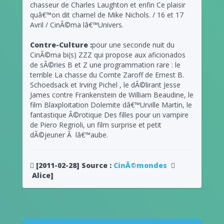
chasseur de Charles Laughton et enfin Ce plaisir
quâ€™on dit charnel de Mike Nichols. / 16 et 17
Avril / CinÃ©ma lâ€™Univers.
Contre-Culture :
pour une seconde nuit du
CinÃ©ma bi(s) ZZZ qui propose aux aficionados
de sÃ©ries B et Z une programmation rare : le
terrible La chasse du Comte Zaroff de Ernest B.
Schoedsack et Irving Pichel , le dÃ©lirant Jesse
James contre Frankenstein de William Beaudine, le
film Blaxploitation Dolemite dâ€™Urville Martin, le
fantastique Ã©rotique Des filles pour un vampire
de Piero Regnoli, un film surprise et petit
dÃ©jeuner Ã lâ€™aube.
[2011-02-28]
Source :
CinÃ©mondes
Alice]