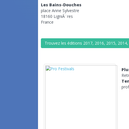
Les Bains-Douches
place Anne Sylvestre
18160 LigniÃ¨res
France
Trouvez les éditions 2017, 2016, 2015, 2014, 
Plu
Ret
Te
prof