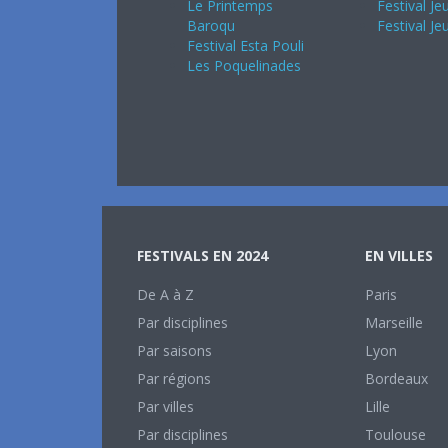
Le Printemps
Festival Je
Baroqu
Festival Je
Festival Esta Pouli
Les Poquelinades
FESTIVALS EN 2024
EN VILLES
De A à Z
Paris
Par disciplines
Marseille
Par saisons
Lyon
Par régions
Bordeaux
Par villes
Lille
Par disciplines
Toulouse