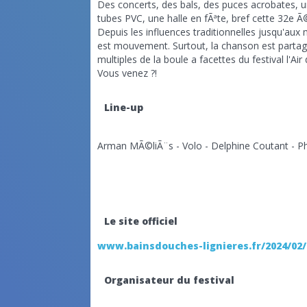
Des concerts, des bals, des puces acrobates, 
tubes PVC, une halle en fÃªte, bref cette 32e Ã
Depuis les influences traditionnelles jusqu'aux 
est mouvement. Surtout, la chanson est partagÃ
multiples de la boule a facettes du festival l'Air
Vous venez ?!
Line-up
Arman MÃ©liÃ¨s - Volo - Delphine Coutant - P
Le site officiel
www.bainsdouches-lignieres.fr/2024/02/
Organisateur du festival