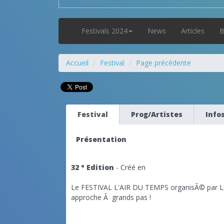
Festivals 2024
News
Articles
B
Accueil
Festival
Page précédente
Festival
Prog/Artistes
Info
Présentation
32 ° Edition
- Créé en
Le FESTIVAL L'AIR DU TEMPS organisÃ© par Le
approche Ã grands pas !