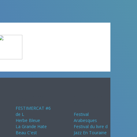
Août 2024
Septembre
2024
FESTIMERCAT #6
de L
Festival
Herbe Bleue
Arabesques
La Grande Hate
Festival du livre d
Beau C'est
Jazz En Touraine