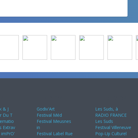
24
Juin 2024
Juillet 2024
k & J
Godiv'Art
Les Suds, à
ir Du T
Festival Méd
RADIO FRANCE
ternatio
Festival Meusnes
Les Suds
s Extrav
in
Festival Villeneuve
s imPrO'
Festival Label Rue
Pop-Up Culturel