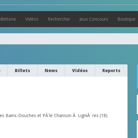
illetterie
Vidéos
Rechercher
Jeux Concours
Boutique
s
Billets
News
Vidéos
Reports
s Bains-Douches et PÃ´le Chanson Ã LigniÃ¨res (18)