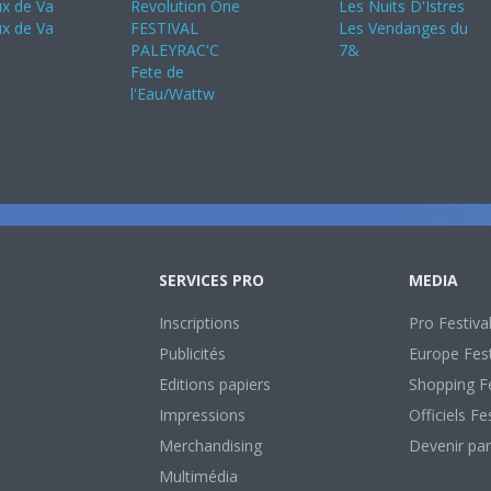
ux de Va
Revolution One
Les Nuits D'Istres
ux de Va
FESTIVAL
Les Vendanges du
PALEYRAC'C
7&
Fete de
l'Eau/Wattw
SERVICES PRO
MEDIA
Inscriptions
Pro Festiva
Publicités
Europe Fest
Editions papiers
Shopping Fe
Impressions
Officiels Fe
Merchandising
Devenir par
Multimédia