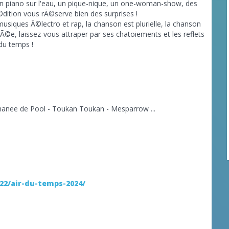
un piano sur l'eau, un pique-nique, un one-woman-show, des
©dition vous rÃ©serve bien des surprises !
musiques Ã©lectro et rap, la chanson est plurielle, la chanson
©e, laissez-vous attraper par ses chatoiements et les reflets
 du temps !
hanee de Pool - Toukan Toukan - Mesparrow ...
22/air-du-temps-2024/