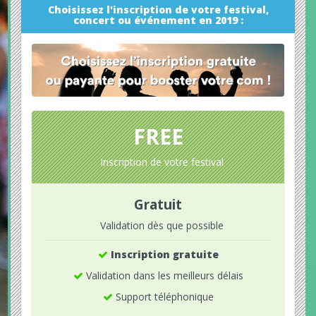
Choisissez l'inscription de votre festival,
concert ou événement en 2019 :
FREE
Inscription de votre festival
Gratuit
Validation dès que possible
Inscription gratuite
Validation dans les meilleurs délais
Support téléphonique