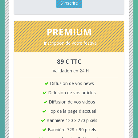
S'inscrire
PREMIUM
Inscription de votre festival
89 € TTC
Validation en 24 H
Diffusion de vos news
Diffusion de vos articles
Diffusion de vos vidéos
Top de la page d'accueil
Bannière 120 x 270 pixels
Bannière 728 x 90 pixels