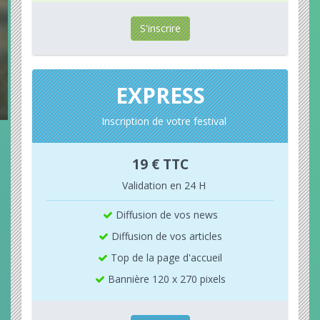
S'inscrire
EXPRESS
Inscription de votre festival
19 € TTC
Validation en 24 H
Diffusion de vos news
Diffusion de vos articles
Top de la page d'accueil
Bannière 120 x 270 pixels