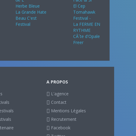
Herbe Bleue
El Cep
La Grande Hate
Tomahawk
Beau C'est
Festival -
Festival
La FERME EN
RYTHME
CÃ´te d'Opale
Freer
A PROPOS
ls
L'agence
ivals
Contact
stivals
Mentions Légales
stivals
Recrutement
tenaire
Facebook