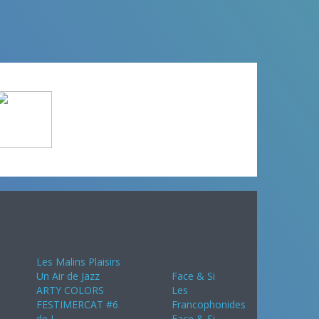
Août 2024
Septembre
2024
Les Malins Plaisirs
Un Air de Jazz
Face & Si
ARTY COLORS
Les
FESTIMERCAT #6
Francophonides
de L
Face & Si