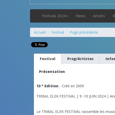
Festivals 2024
News
Articles
B
Accueil
Festival
Page précédente
Festival
Prog/Artistes
Info
Présentation
13 ° Edition
- Créé en 2009
TRIBAL ELEK FESTIVAL | 9 -10 JUIN 2024 | Andi
Le TRIBAL ELEK FESTIVAL rassemble les musiqu