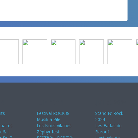
24
Juin 2024
Juillet 2024
its
Festival ROCK'&
Stand N' Rock
Musik à Pile
2024
uaires
Les Nuits Vilaines
Les Fadas du
k & J
Zéphyr festi
Barouf
ir Du T
FESTIVAL BERZYK
L'estivale de