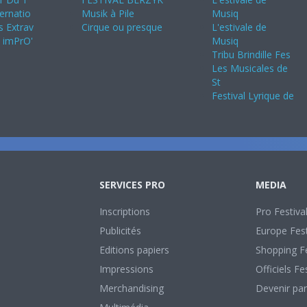
ternatio
Musik à Pile
Musiq
s Extrav
Cirque ou presque
L'estivale de
s imPrO'
Musiq
Tribu Brindille Fes
Les Musicales de
St
Festival Lyrique de
SERVICES PRO
MEDIA
Inscriptions
Pro Festiva
Publicités
Europe Fest
Editions papiers
Shopping Fe
Impressions
Officiels Fe
Merchandising
Devenir par