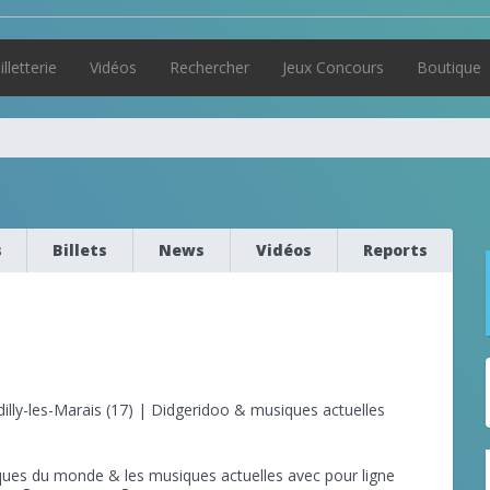
illetterie
Vidéos
Rechercher
Jeux Concours
Boutique
s
Billets
News
Vidéos
Reports
lly-les-Marais (17) | Didgeridoo & musiques actuelles
es du monde & les musiques actuelles avec pour ligne