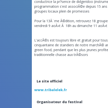
conductrice la pr?sence de didgeridoo (instru
programmation s'est associÃ©e depuis 15 ans Ã
groupes locaux plein de promesses
Pour la 13Ã¨me Ã©dition, retrouvez 18 groupes 
vendredi 9 aoÃ»t Ã 18h au dimanche 11 aoÃ»t
L'accÃ©s est toujours libre et gratuit pour tou
cinquantaine de standiers de notre marchÃ© ar
green food, pendant que les plus jeunes profite
traditionnelle chasse aux trÃ©sors
Le site officiel
www.tribalelek.fr
Organisateur du festival