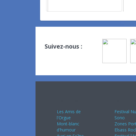
Suivez-nous :
Avril 2024
Mai 20
Les Amis de
Festival Nu
l'Orgue
Sono
Mont-blanc
Zones Port
d'humour
Elsass Roc
Auq' en Sc?ne
Festival l'A