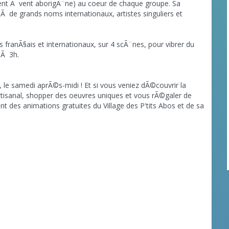
ment Ã vent aborigÃ¨ne) au coeur de chaque groupe. Sa
 de grands noms internationaux, artistes singuliers et
franÃ§ais et internationaux, sur 4 scÃ¨nes, pour vibrer du
 Ã 3h.
s, le samedi aprÃ©s-midi ! Et si vous veniez dÃ©couvrir la
tisanal, shopper des oeuvres uniques et vous rÃ©galer de
nt des animations gratuites du Village des P'tits Abos et de sa