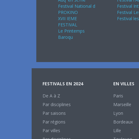
Festival National d
Festival In
PROKINO
Festival Le
XVII IEME
Festival le
FESTIVAL
Le Printemps
Baroqu
FESTIVALS EN 2024
EN VILLES
De A à Z
Paris
Par disciplines
Marseille
Par saisons
Lyon
Par régions
Bordeaux
Par villes
Lille